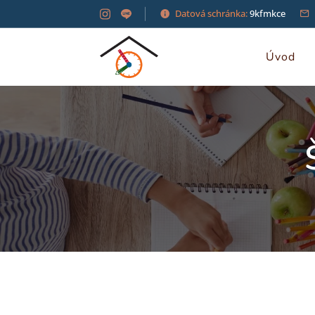
Datová schránka:
9kfmkce
Úvod