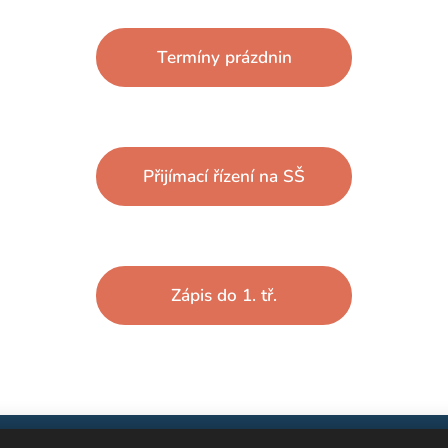
Termíny prázdnin
Přijímací řízení na SŠ
Zápis do 1. tř.