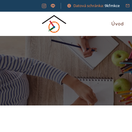
Datová schránka:
9kfmkce
Úvod