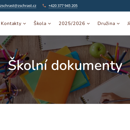
zschrast@zschrast.cz
+420 377 945 205
Kontakty
Škola
2025/2026
Družina
J
Školní dokumenty