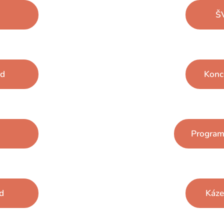
ŠV
ád
Konc
Program
ád
Káze