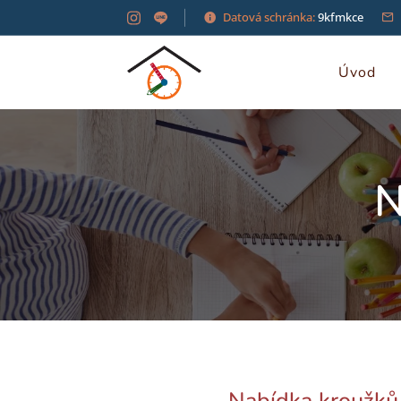
Datová schránka:
9kfmkce
Úvod
N