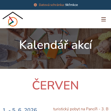
Datová schránka:
9kfmkce
Kalendář akcí
ČERVEN
turistický pobyt na Pancíři - 3. B
1. - 5. 6. 2026