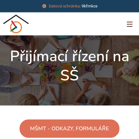
Datová schránka:
9kfmkce
Přijímací řízení na
SŠ
MŠMT - ODKAZY, FORMULÁŘE